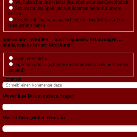
Wir haben hin und wieder Sex, aber mehr aus Gewohnheit
Sex macht uns Spaß und wir kommen beide auf unsere
Kosten
Es gibt seit längerem unterschiedliche Bedürfnisse, die zu
Frust geführt haben
Spielen alte "Wunden" - aus Ereignissen, Erfahrungen, ... -
häufig negativ in eure Beziehung?
Nein, eher nicht.
Ja, schon öfter... (schreibe im Kommentar, welche Themen
das sind)
Comment
Wovor hast Du am meisten Angst?
Was ist Dein größter Wunsch?