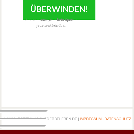
ÜBERWINDEN!
​Sicher - anonym - kein Spam -
jederzeit kündbar
© 2026 · BEZIEHUNG-WIEDERBELEBEN.DE |
IMPRESSUM
·
DATENSCHUTZ