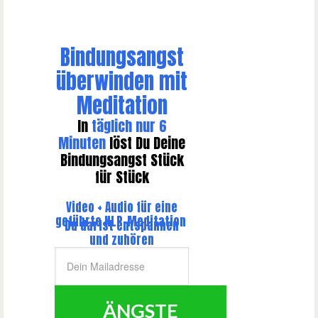
​Bindungsangst
überwinden mit
Meditation
​In
täglich nur 6
Minuten ​
löst Du Deine
Bindungsangst Stück
für Stück​
Video + Audio für eine
geführte NLP-Meditation
​Du ​darfst entspannen
und zuhören
ÄNGSTE